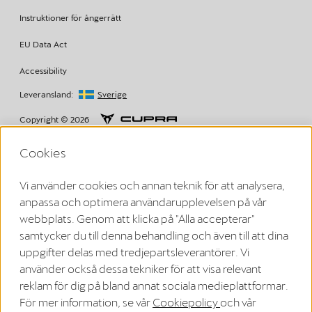
Instruktioner för ångerrätt
EU Data Act
Accessibility
Leveransland:
Sverige
Copyright © 2026
Cookies
Villkor från Volkswagen Group Charging GmbH
Vi använder cookies och annan teknik för att analysera,
¹ LTE
anpassa och optimera användarupplevelsen på vår
CUPRA/SEAT Charger (1. generation från och med 2020):
webbplats. Genom att klicka på "Alla accepterar"
LTE-funktionaliteten får endast användas inom EU:s medlemsländer
samt i Storbritannien, Schweiz och Norge.
samtycker du till denna behandling och även till att dina
CUPRA Charger (2. generation från och med 2024):
uppgifter delas med tredjepartsleverantörer. Vi
LTE-funktionaliteten får endast användas inom EU:s medlemsländer
samt i Storbritannien, Schweiz, Lichtenstein, Island och Norge.
använder också dessa tekniker för att visa relevant
² Smartladdning
reklam för dig på bland annat sociala medieplattformar.
De smarta laddningsfunktionerna är inledningsvis tillgängliga via en
länk mellan fordonsappen och Elli Smart Charging-appen. I framtiden
För mer information, se vår
Cookiepolicy
och vår
kommer de smarta laddningsfunktionerna att integreras direkt i